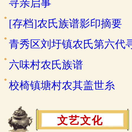
寻亲启事
[存档]农氏族谱影印摘要
青秀区刘圩镇农氏第六代
六味村农氏族谱
校椅镇塘村农其盖世糸
文艺文化