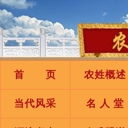
首 页
农姓概述
当代风采
名 人 堂