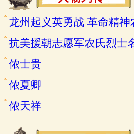
龙州起义英勇战 革命精神
抗美援朝志愿军农氏烈士
侬士贵
侬夏卿
侬天祥