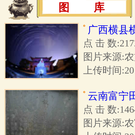
图 库
广西横县
点 击 数:217
图片来源:
上传时间:201
云南富宁
点 击 数:146
图片来源: