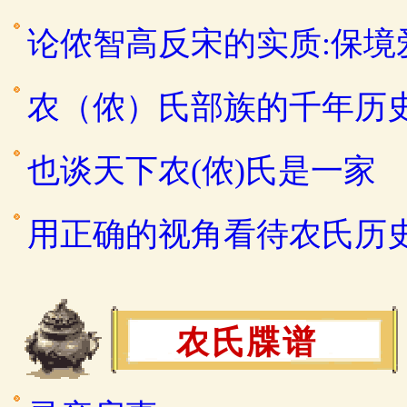
论侬智高反宋的实质:保
农（侬）氏部族的千年历
也谈天下农(侬)氏是一家
用正确的视角看待农氏历
农氏牒谱