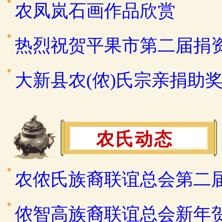
农凤岚石画作品欣赏
热烈祝贺平果市第二届捐
大新县农(侬)氏宗亲捐助
农氏动态
农侬氏族裔联谊总会第二
侬智高族裔联谊总会新年