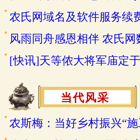
农氏网域名及软件服务续
风雨同舟感恩相伴 农氏
[快讯]天等侬大将军庙定于2
当代风采
农斯梅：当好乡村振兴“施