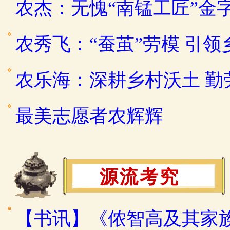
农杰：无愧“南锰工匠”金
农秀飞：“蚕茧”劳模 引
农乐海：深耕乡村沃土 
最美志愿者农辉辉
源流考究
【书讯】《侬智高及其家