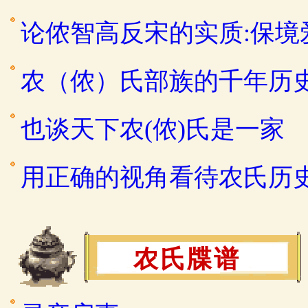
论侬智高反宋的实质:保
农（侬）氏部族的千年历
也谈天下农(侬)氏是一家
用正确的视角看待农氏历
农氏牒谱