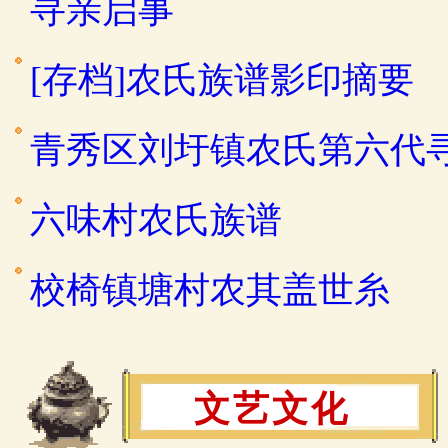
寻亲启事
[存档]农氏族谱影印摘要
青秀区刘圩镇农氏第六代
六味村农氏族谱
校椅镇塘村农其盖世糸
文艺文化