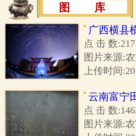
图 库
广西横县
点 击 数:217
图片来源:
上传时间:201
云南富宁
点 击 数:146
图片来源: