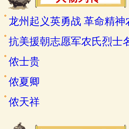
龙州起义英勇战 革命精神
抗美援朝志愿军农氏烈士
侬士贵
侬夏卿
侬天祥