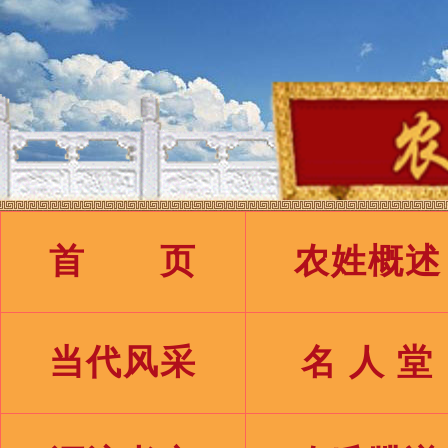
首 页
农姓概述
当代风采
名 人 堂