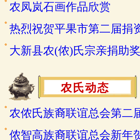
农凤岚石画作品欣赏
热烈祝贺平果市第二届捐
大新县农(侬)氏宗亲捐助
农氏动态
农侬氏族裔联谊总会第二
侬智高族裔联谊总会新年