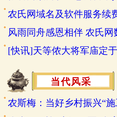
农氏网域名及软件服务续
风雨同舟感恩相伴 农氏
[快讯]天等侬大将军庙定于2
当代风采
农斯梅：当好乡村振兴“施