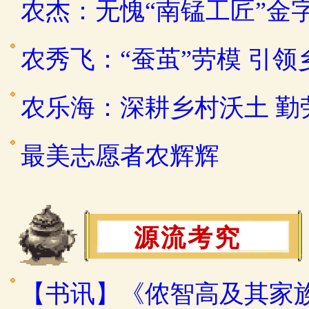
农杰：无愧“南锰工匠”金
农秀飞：“蚕茧”劳模 引
农乐海：深耕乡村沃土 
最美志愿者农辉辉
源流考究
【书讯】《侬智高及其家