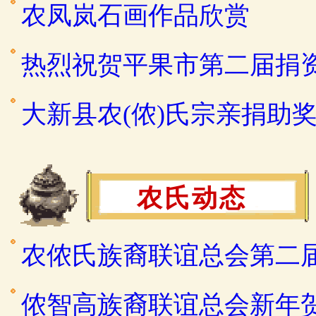
农凤岚石画作品欣赏
热烈祝贺平果市第二届捐
大新县农(侬)氏宗亲捐助
农氏动态
农侬氏族裔联谊总会第二
侬智高族裔联谊总会新年