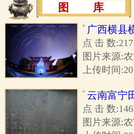
图 库
广西横县
点 击 数:217
图片来源:
上传时间:201
云南富宁
点 击 数:146
图片来源: