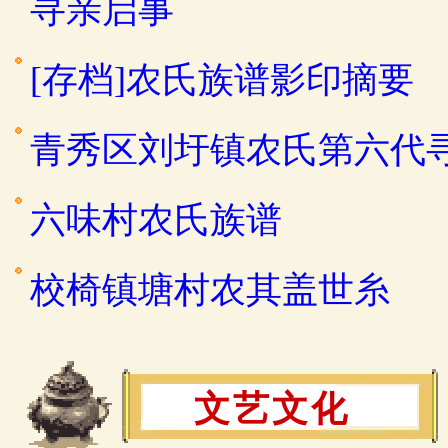
寻亲启事
[存档]农氏族谱影印摘要
青秀区刘圩镇农氏第六代
六味村农氏族谱
校椅镇塘村农其盖世糸
文艺文化