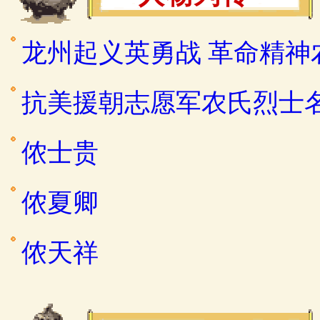
龙州起义英勇战 革命精神
抗美援朝志愿军农氏烈士
侬士贵
侬夏卿
侬天祥