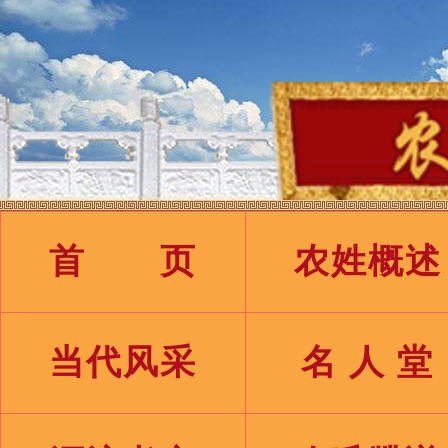
首 页
农姓概述
当代风采
名 人 堂