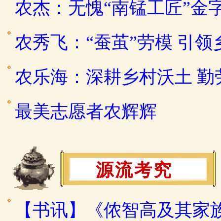
农杰：无愧“南锰工匠”金
农秀飞：“蚕茧”劳模 引
农乐海：深耕乡村沃土 
最美志愿者农辉辉
源流考究
【书讯】《侬智高及其家