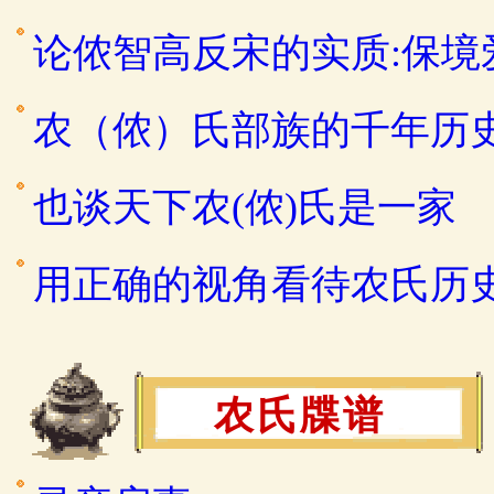
论侬智高反宋的实质:保
农（侬）氏部族的千年历
也谈天下农(侬)氏是一家
用正确的视角看待农氏历
农氏牒谱