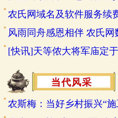
农氏网域名及软件服务续
风雨同舟感恩相伴 农氏
[快讯]天等侬大将军庙定于2
当代风采
农斯梅：当好乡村振兴“施