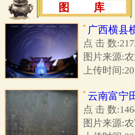
图 库
广西横县
点 击 数:217
图片来源:
上传时间:201
云南富宁
点 击 数:146
图片来源: