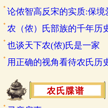
论侬智高反宋的实质:保
农（侬）氏部族的千年历
也谈天下农(侬)氏是一家
用正确的视角看待农氏历
农氏牒谱