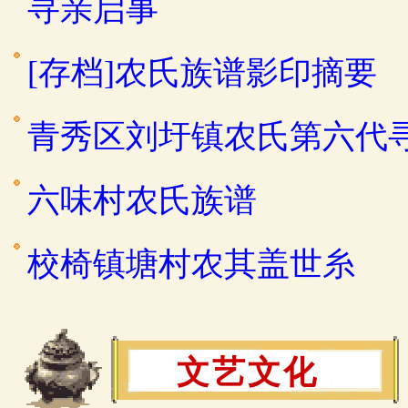
寻亲启事
[存档]农氏族谱影印摘要
青秀区刘圩镇农氏第六代
六味村农氏族谱
校椅镇塘村农其盖世糸
文艺文化