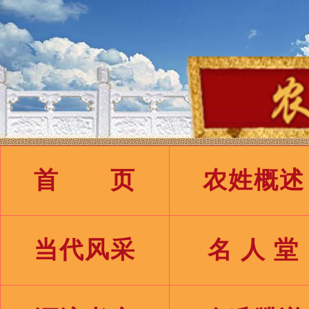
首 页
农姓概述
当代风采
名 人 堂