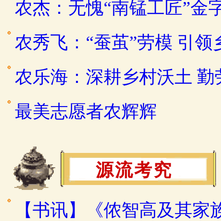
农杰：无愧“南锰工匠”金
农秀飞：“蚕茧”劳模 引
农乐海：深耕乡村沃土 
最美志愿者农辉辉
源流考究
【书讯】《侬智高及其家