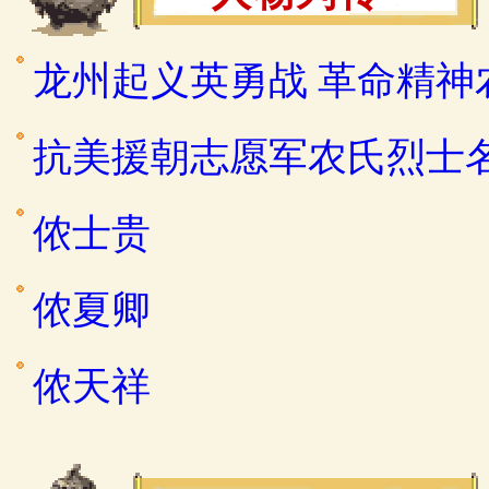
龙州起义英勇战 革命精神
抗美援朝志愿军农氏烈士
侬士贵
侬夏卿
侬天祥