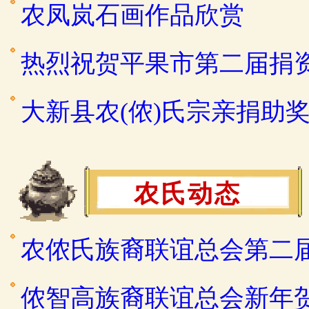
农凤岚石画作品欣赏
热烈祝贺平果市第二届捐
大新县农(侬)氏宗亲捐助
农氏动态
农侬氏族裔联谊总会第二
侬智高族裔联谊总会新年