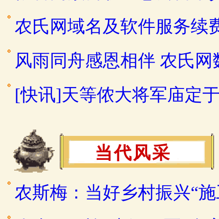
农氏网域名及软件服务续
风雨同舟感恩相伴 农氏
[快讯]天等侬大将军庙定于2
当代风采
农斯梅：当好乡村振兴“施