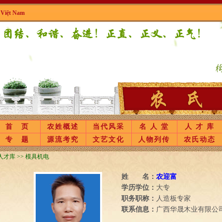
|
Việt Nam
首 页
农姓概述
当代风采
名 人 堂
人 才 库
专 题
源流考究
文艺文化
人物列传
农氏动态
人才库 >> 模具机电
姓 名：
农迎富
学历学位：
大专
职务职称：
人造板专家
联系信息：
广西华晟木业有限公