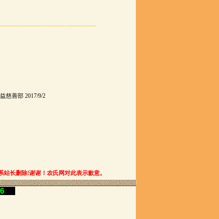
部 2017/9/2
系站长删除!谢谢！农氏网对此表示歉意。
56