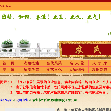
|
Việt Nam
首 页
农姓概述
当代风采
名 人 堂
人 才 库
专 题
源流考究
文艺文化
人物列传
农氏动态
提示：1、《企业名录》展示的企业信息、供求内容等，均由企业、个人
2、由于获取信息相对滞后，农氏网并不保证所提供的信息及时准确
3、农氏网能力有限，未能对所载信息详细核实，有供需业务者，请
企业名录
->
公司企业
-> 信宜市农氏鹏远机械租赁有限公司
名 称：
信宜市农氏鹏远机械租赁