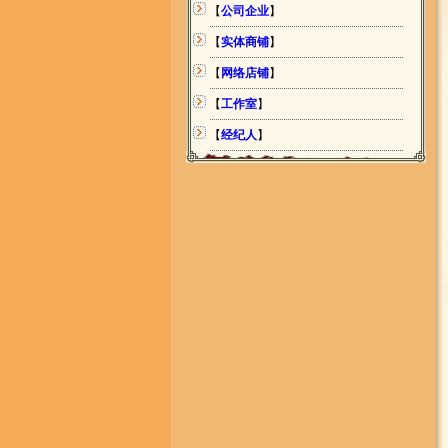
【
公司企业
】
【
实体商铺
】
【
网络店铺
】
【
工作室
】
【
经纪人
】