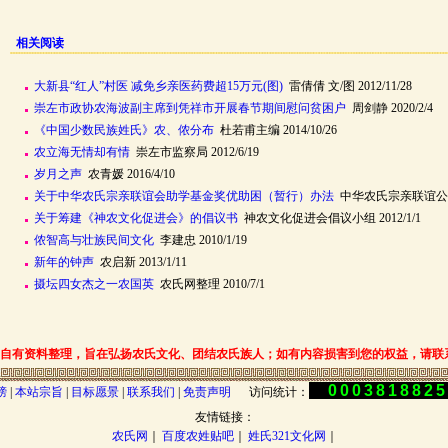
相关阅读
大新县“红人”村医 减免乡亲医药费超15万元(图)
雷倩倩 文/图 2012/11/28
崇左市政协农海波副主席到凭祥市开展春节期间慰问贫困户
周剑静 2020/2/4
《中国少数民族姓氏》农、侬分布
杜若甫主编 2014/10/26
农立海无情却有情
崇左市监察局 2012/6/19
岁月之声
农青媛 2016/4/10
关于中华农氏宗亲联谊会助学基金奖优助困（暂行）办法
中华农氏宗亲联谊公益慈善
关于筹建《神农文化促进会》的倡议书
神农文化促进会倡议小组 2012/1/1
侬智高与壮族民间文化
李建忠 2010/1/19
新年的钟声
农启新 2013/1/11
摄坛四女杰之一农国英
农氏网整理 2010/7/1
自有资料整理，旨在弘扬农氏文化、团结农氏族人；如有内容损害到您的权益，请联
000381882
榜
|
本站宗旨
|
目标愿景
|
联系我们
|
免责声明
访问统计：
友情链接：
农氏网
｜
百度农姓贴吧
｜
姓氏321文化网
｜