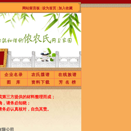
网站留言板
|
设为首页
|
加入收藏
企业名录
农氏牒谱
在线族谱
图 库
资料下载
芳 名 榜
或第三方提供的材料整理而成；
，请务必知晓；
务必认真核对，自负其责。
有限公司