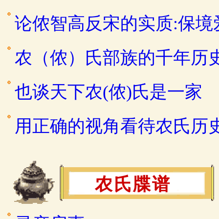
论侬智高反宋的实质:保
农（侬）氏部族的千年历
也谈天下农(侬)氏是一家
用正确的视角看待农氏历
农氏牒谱