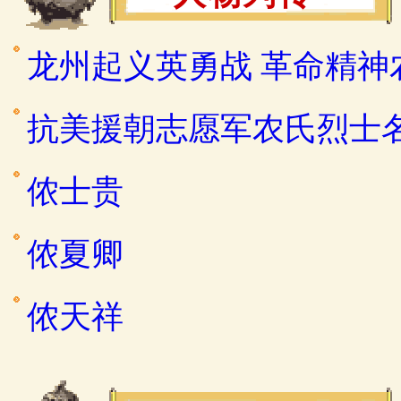
龙州起义英勇战 革命精神
抗美援朝志愿军农氏烈士
侬士贵
侬夏卿
侬天祥