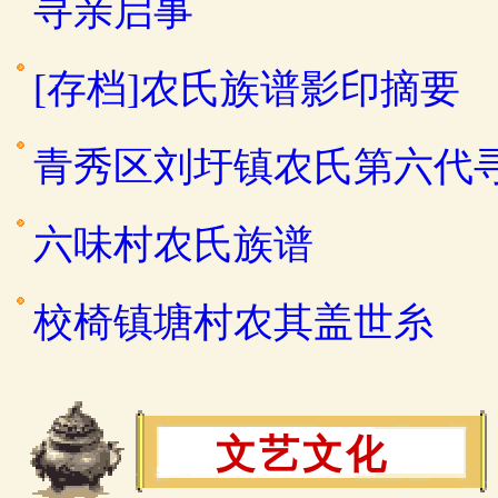
寻亲启事
[存档]农氏族谱影印摘要
青秀区刘圩镇农氏第六代
六味村农氏族谱
校椅镇塘村农其盖世糸
文艺文化