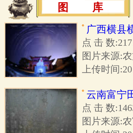
图 库
广西横县
点 击 数:217
图片来源:
上传时间:201
云南富宁
点 击 数:146
图片来源: