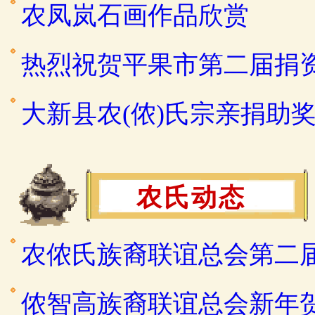
农凤岚石画作品欣赏
热烈祝贺平果市第二届捐
大新县农(侬)氏宗亲捐助
农氏动态
农侬氏族裔联谊总会第二
侬智高族裔联谊总会新年