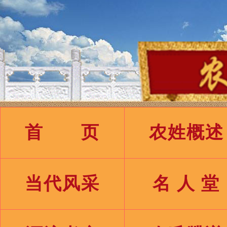
首 页
农姓概述
当代风采
名 人 堂