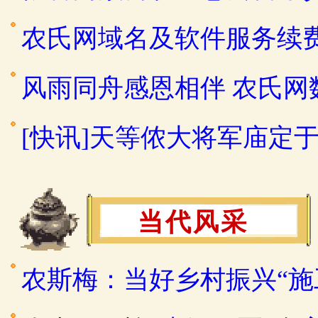
农氏网域名及软件服务续
风雨同舟感恩相伴 农氏
[快讯]天等侬大将军庙定于2
当代风采
农斯梅：当好乡村振兴“施