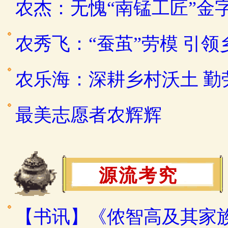
农杰：无愧“南锰工匠”金
农秀飞：“蚕茧”劳模 引
农乐海：深耕乡村沃土 
最美志愿者农辉辉
源流考究
【书讯】《侬智高及其家